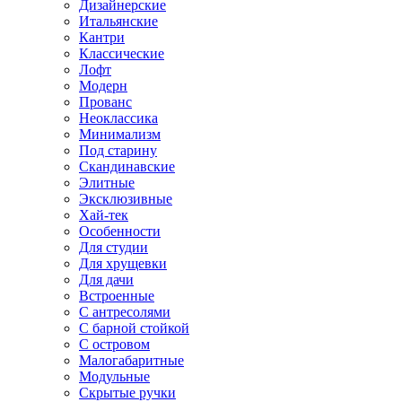
Дизайнерские
Итальянские
Кантри
Классические
Лофт
Модерн
Прованс
Неоклассика
Минимализм
Под старину
Скандинавские
Элитные
Эксклюзивные
Хай-тек
Особенности
Для студии
Для хрущевки
Для дачи
Встроенные
С антресолями
С барной стойкой
С островом
Малогабаритные
Модульные
Скрытые ручки