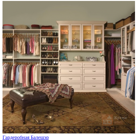
Гардеробная Балешэр