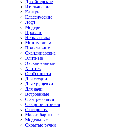
Дизайнерские
Итальянские
Кантри
Классические
Лофт
Модерн
Прованс
Неоклассика
Минимализм
Под старину
Скандинавские
Элитные
Эксклюзивные
Хай-тек
Особенности
Для студии
Для хрущевки
Для дачи
Встроенные
С антресолями
С барной стойкой
С островом
Малогабаритные
Модульные
Скрытые ручки