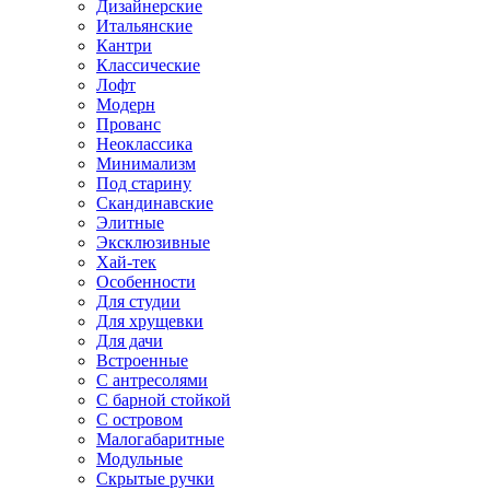
Дизайнерские
Итальянские
Кантри
Классические
Лофт
Модерн
Прованс
Неоклассика
Минимализм
Под старину
Скандинавские
Элитные
Эксклюзивные
Хай-тек
Особенности
Для студии
Для хрущевки
Для дачи
Встроенные
С антресолями
С барной стойкой
С островом
Малогабаритные
Модульные
Скрытые ручки