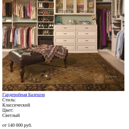
Гардеробная Балешэр
Стиль:
Классический
Цвет:
Светлый
от 140 000 руб.