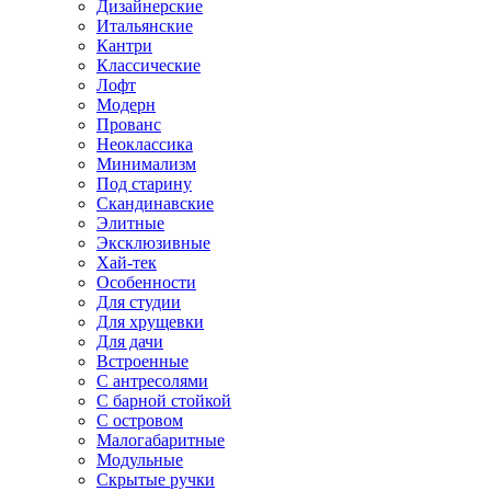
Дизайнерские
Итальянские
Кантри
Классические
Лофт
Модерн
Прованс
Неоклассика
Минимализм
Под старину
Скандинавские
Элитные
Эксклюзивные
Хай-тек
Особенности
Для студии
Для хрущевки
Для дачи
Встроенные
С антресолями
С барной стойкой
С островом
Малогабаритные
Модульные
Скрытые ручки