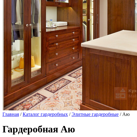
Главная
/
Каталог гардеробных
/
Элитные гардеробные
/ Аю
Гардеробная Аю