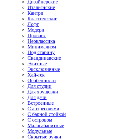
Дизайнерские
Итальянские
Кантри
Классические
Лофт
Модерн
Прованс
Неоклассика
Минимализм
Под старину
Скандинавские
Элитные
Эксклюзивные
Хай-тек
Особенности
Для студии
Для хрущевки
Для дачи
Встроенные
С антресолями
С барной стойкой
С островом
Малогабаритные
Модульные
Скрытые ручки