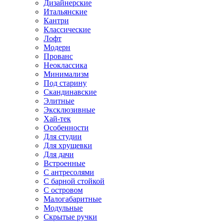
Дизайнерские
Итальянские
Кантри
Классические
Лофт
Модерн
Прованс
Неоклассика
Минимализм
Под старину
Скандинавские
Элитные
Эксклюзивные
Хай-тек
Особенности
Для студии
Для хрущевки
Для дачи
Встроенные
С антресолями
С барной стойкой
С островом
Малогабаритные
Модульные
Скрытые ручки