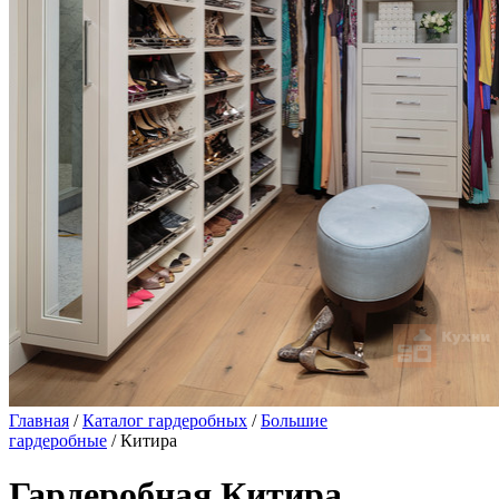
Главная
/
Каталог гардеробных
/
Большие
гардеробные
/ Китира
Гардеробная Китира