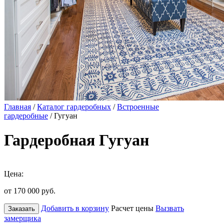
Главная
/
Каталог гардеробных
/
Встроенные
гардеробные
/ Гугуан
Гардеробная Гугуан
Цена:
от 170 000
руб.
Добавить в корзину
Расчет цены
Вызвать
Заказать
замерщика