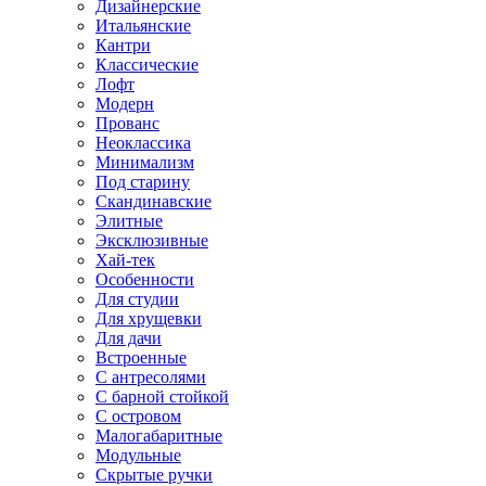
Дизайнерские
Итальянские
Кантри
Классические
Лофт
Модерн
Прованс
Неоклассика
Минимализм
Под старину
Скандинавские
Элитные
Эксклюзивные
Хай-тек
Особенности
Для студии
Для хрущевки
Для дачи
Встроенные
С антресолями
С барной стойкой
С островом
Малогабаритные
Модульные
Скрытые ручки