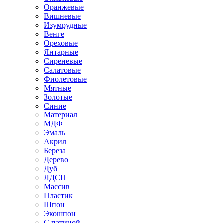
Оранжевые
Вишневые
Изумрудные
Венге
Ореховые
Янтарные
Сиреневые
Салатовые
Фиолетовые
Мятные
Золотые
Синие
Материал
МДФ
Эмаль
Акрил
Береза
Дерево
Дуб
ЛДСП
Массив
Пластик
Шпон
Экошпон
С патиной