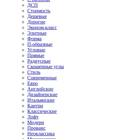
ДСП
Стоимость
Дешевые
Дорогие
Эконом-класс
Элитные
Форма
П-образные
Угловые
Прямые
Радиусные
Скошенные углы
Стиль
Современные
Евро
Английские
Дизайнерские
Итальянские
Кантри
Классические
Лофт
Модерн
Прованс
Неоклассика