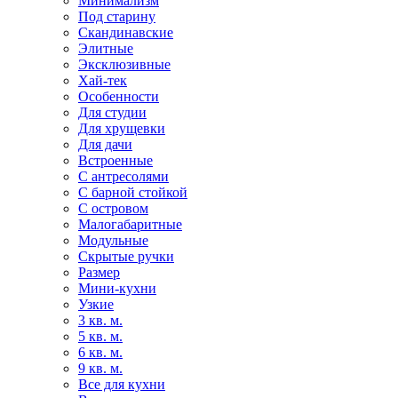
Минимализм
Под старину
Скандинавские
Элитные
Эксклюзивные
Хай-тек
Особенности
Для студии
Для хрущевки
Для дачи
Встроенные
С антресолями
С барной стойкой
С островом
Малогабаритные
Модульные
Скрытые ручки
Размер
Мини-кухни
Узкие
3 кв. м.
5 кв. м.
6 кв. м.
9 кв. м.
Все для кухни