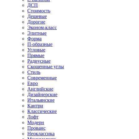
ДСП
Стоимость
Дешевые
Дорогие
Эконом-класс
Элитные
Форма
П-образные
Угловые
Прямые
Радиусные
Скошенные углы
Стиль
Современные
Евро
Английские
Дизайнерские
Итальянские
Кантри
Классические
Лофт
Модерн
Прованс
Неоклассика