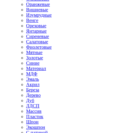
Оранжевые
Вишневые
Изумрудные
Венге
Ореховые
Янтарные
Сиреневые
Салатовые
Фиолетовые
Мятные
Золотые
Синие
Материал
МДФ
Эмаль
Акрил
Береза
Дерево
Дуб
ЛДСП
Массив
Пластик
Шпон
Экошпон
С патиной