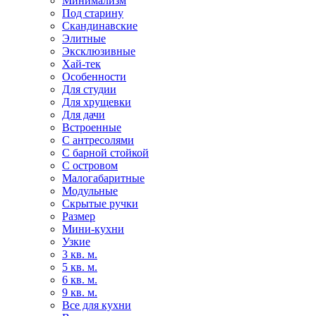
Минимализм
Под старину
Скандинавские
Элитные
Эксклюзивные
Хай-тек
Особенности
Для студии
Для хрущевки
Для дачи
Встроенные
С антресолями
С барной стойкой
С островом
Малогабаритные
Модульные
Скрытые ручки
Размер
Мини-кухни
Узкие
3 кв. м.
5 кв. м.
6 кв. м.
9 кв. м.
Все для кухни