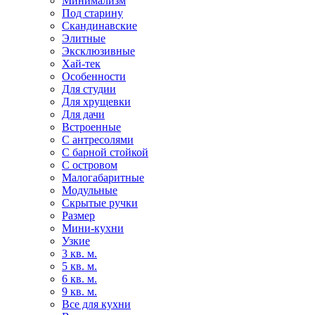
Минимализм
Под старину
Скандинавские
Элитные
Эксклюзивные
Хай-тек
Особенности
Для студии
Для хрущевки
Для дачи
Встроенные
С антресолями
С барной стойкой
С островом
Малогабаритные
Модульные
Скрытые ручки
Размер
Мини-кухни
Узкие
3 кв. м.
5 кв. м.
6 кв. м.
9 кв. м.
Все для кухни