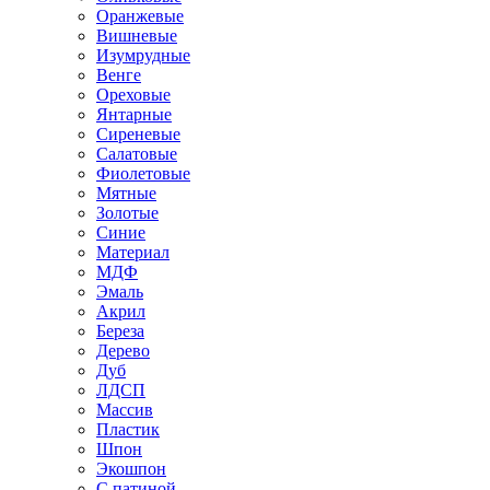
Оранжевые
Вишневые
Изумрудные
Венге
Ореховые
Янтарные
Сиреневые
Салатовые
Фиолетовые
Мятные
Золотые
Синие
Материал
МДФ
Эмаль
Акрил
Береза
Дерево
Дуб
ЛДСП
Массив
Пластик
Шпон
Экошпон
С патиной