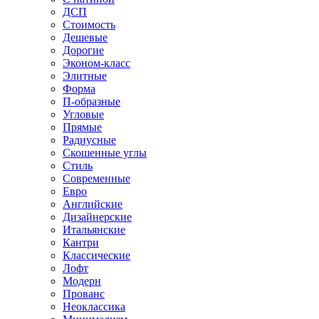
ДСП
Стоимость
Дешевые
Дорогие
Эконом-класс
Элитные
Форма
П-образные
Угловые
Прямые
Радиусные
Скошенные углы
Стиль
Современные
Евро
Английские
Дизайнерские
Итальянские
Кантри
Классические
Лофт
Модерн
Прованс
Неоклассика