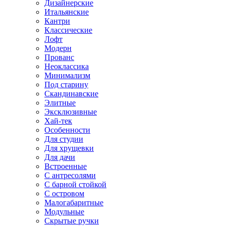
Дизайнерские
Итальянские
Кантри
Классические
Лофт
Модерн
Прованс
Неоклассика
Минимализм
Под старину
Скандинавские
Элитные
Эксклюзивные
Хай-тек
Особенности
Для студии
Для хрущевки
Для дачи
Встроенные
С антресолями
С барной стойкой
С островом
Малогабаритные
Модульные
Скрытые ручки