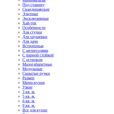
Минимализм
Под старину
Скандинавские
Элитные
Эксклюзивные
Хай-тек
Особенности
Для студии
Для хрущевки
Для дачи
Встроенные
С антресолями
С барной стойкой
С островом
Малогабаритные
Модульные
Скрытые ручки
Размер
Мини-кухни
Узкие
3 кв. м.
5 кв. м.
6 кв. м.
9 кв. м.
Все для кухни