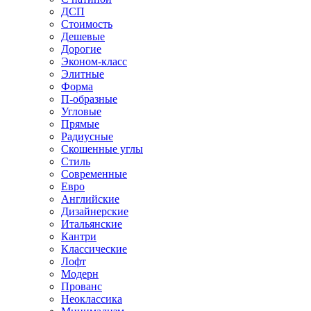
ДСП
Стоимость
Дешевые
Дорогие
Эконом-класс
Элитные
Форма
П-образные
Угловые
Прямые
Радиусные
Скошенные углы
Стиль
Современные
Евро
Английские
Дизайнерские
Итальянские
Кантри
Классические
Лофт
Модерн
Прованс
Неоклассика