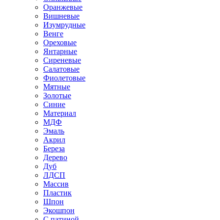
Оранжевые
Вишневые
Изумрудные
Венге
Ореховые
Янтарные
Сиреневые
Салатовые
Фиолетовые
Мятные
Золотые
Синие
Материал
МДФ
Эмаль
Акрил
Береза
Дерево
Дуб
ЛДСП
Массив
Пластик
Шпон
Экошпон
С патиной