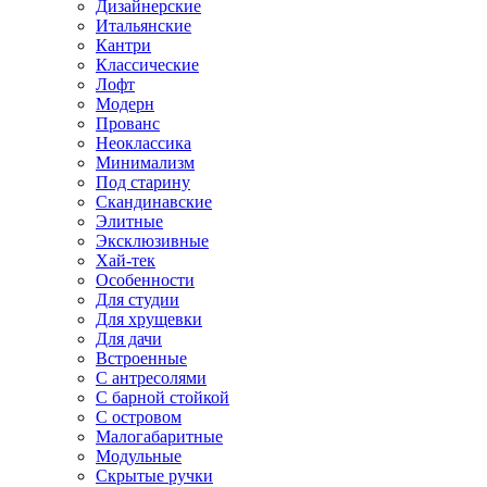
Дизайнерские
Итальянские
Кантри
Классические
Лофт
Модерн
Прованс
Неоклассика
Минимализм
Под старину
Скандинавские
Элитные
Эксклюзивные
Хай-тек
Особенности
Для студии
Для хрущевки
Для дачи
Встроенные
С антресолями
С барной стойкой
С островом
Малогабаритные
Модульные
Скрытые ручки