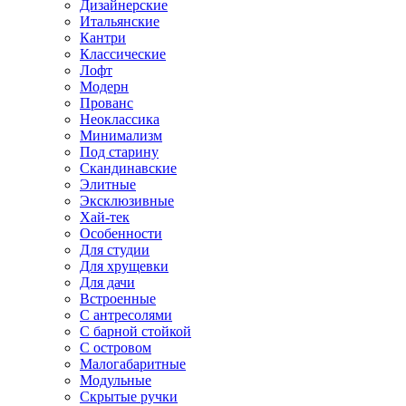
Дизайнерские
Итальянские
Кантри
Классические
Лофт
Модерн
Прованс
Неоклассика
Минимализм
Под старину
Скандинавские
Элитные
Эксклюзивные
Хай-тек
Особенности
Для студии
Для хрущевки
Для дачи
Встроенные
С антресолями
С барной стойкой
С островом
Малогабаритные
Модульные
Скрытые ручки