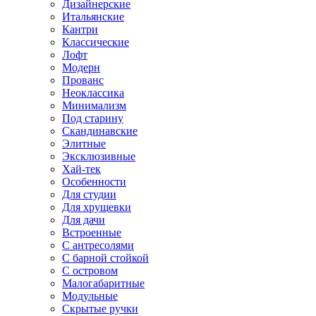
Дизайнерские
Итальянские
Кантри
Классические
Лофт
Модерн
Прованс
Неоклассика
Минимализм
Под старину
Скандинавские
Элитные
Эксклюзивные
Хай-тек
Особенности
Для студии
Для хрущевки
Для дачи
Встроенные
С антресолями
С барной стойкой
С островом
Малогабаритные
Модульные
Скрытые ручки