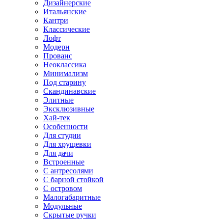
Дизайнерские
Итальянские
Кантри
Классические
Лофт
Модерн
Прованс
Неоклассика
Минимализм
Под старину
Скандинавские
Элитные
Эксклюзивные
Хай-тек
Особенности
Для студии
Для хрущевки
Для дачи
Встроенные
С антресолями
С барной стойкой
С островом
Малогабаритные
Модульные
Скрытые ручки