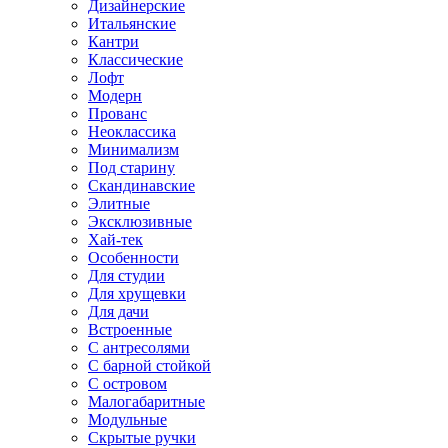
Дизайнерские
Итальянские
Кантри
Классические
Лофт
Модерн
Прованс
Неоклассика
Минимализм
Под старину
Скандинавские
Элитные
Эксклюзивные
Хай-тек
Особенности
Для студии
Для хрущевки
Для дачи
Встроенные
С антресолями
С барной стойкой
С островом
Малогабаритные
Модульные
Скрытые ручки