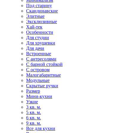
Минимализм
Под старину
Скандинавские
Элитные
Эксклюзивные
Хай-тек
Особенности
Для студии
Для хрущевки
Для дачи
Встроенные
С антресолями
С барной стойкой
С островом
Малогабаритные
Модульные
Скрытые ручки
Размер
Мини-кухни
Узкие
3 кв. м.
5 кв. м.
6 кв. м.
9 кв. м.
Все для кухни