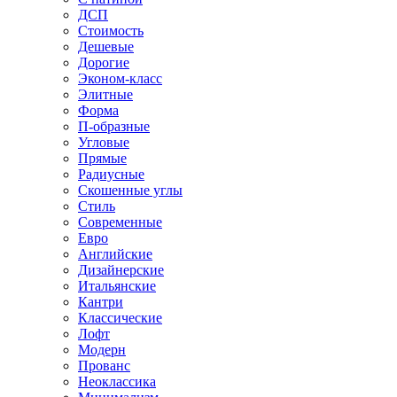
ДСП
Стоимость
Дешевые
Дорогие
Эконом-класс
Элитные
Форма
П-образные
Угловые
Прямые
Радиусные
Скошенные углы
Стиль
Современные
Евро
Английские
Дизайнерские
Итальянские
Кантри
Классические
Лофт
Модерн
Прованс
Неоклассика