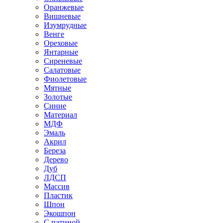
Оранжевые
Вишневые
Изумрудные
Венге
Ореховые
Янтарные
Сиреневые
Салатовые
Фиолетовые
Мятные
Золотые
Синие
Материал
МДФ
Эмаль
Акрил
Береза
Дерево
Дуб
ЛДСП
Массив
Пластик
Шпон
Экошпон
С патиной