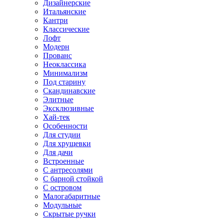
Дизайнерские
Итальянские
Кантри
Классические
Лофт
Модерн
Прованс
Неоклассика
Минимализм
Под старину
Скандинавские
Элитные
Эксклюзивные
Хай-тек
Особенности
Для студии
Для хрущевки
Для дачи
Встроенные
С антресолями
С барной стойкой
С островом
Малогабаритные
Модульные
Скрытые ручки