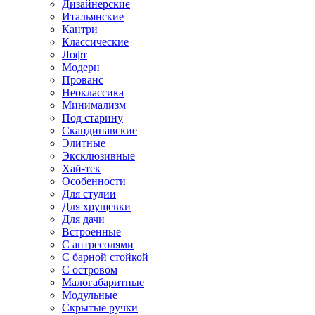
Дизайнерские
Итальянские
Кантри
Классические
Лофт
Модерн
Прованс
Неоклассика
Минимализм
Под старину
Скандинавские
Элитные
Эксклюзивные
Хай-тек
Особенности
Для студии
Для хрущевки
Для дачи
Встроенные
С антресолями
С барной стойкой
С островом
Малогабаритные
Модульные
Скрытые ручки