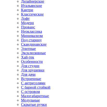
Дизайнерские
Итальянские
Кантри
Классические
Лофт
Модерн
Прованс
Неоклассика
Минимализм
Под старину
Скандинавские
Элитные
Эксклюзивные
Хай-тек
Особенности
Для студии
Для хрущевки
Для дачи
Встроенные
С антресолями
С барной стойкой
С островом
Малогабаритные
Модульные
Скрытые ручки