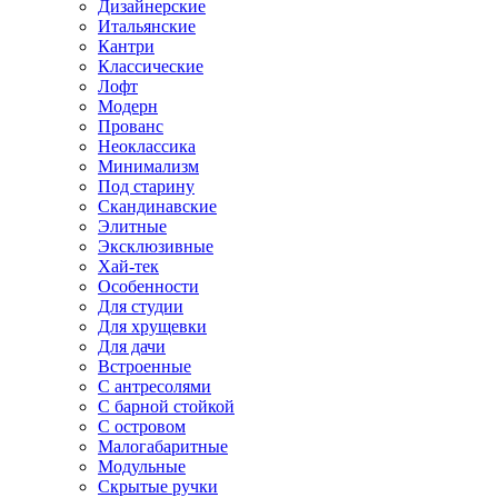
Дизайнерские
Итальянские
Кантри
Классические
Лофт
Модерн
Прованс
Неоклассика
Минимализм
Под старину
Скандинавские
Элитные
Эксклюзивные
Хай-тек
Особенности
Для студии
Для хрущевки
Для дачи
Встроенные
С антресолями
С барной стойкой
С островом
Малогабаритные
Модульные
Скрытые ручки