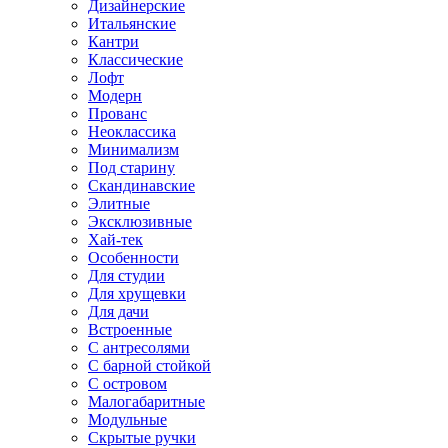
Дизайнерские
Итальянские
Кантри
Классические
Лофт
Модерн
Прованс
Неоклассика
Минимализм
Под старину
Скандинавские
Элитные
Эксклюзивные
Хай-тек
Особенности
Для студии
Для хрущевки
Для дачи
Встроенные
С антресолями
С барной стойкой
С островом
Малогабаритные
Модульные
Скрытые ручки