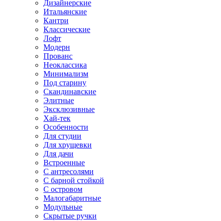
Дизайнерские
Итальянские
Кантри
Классические
Лофт
Модерн
Прованс
Неоклассика
Минимализм
Под старину
Скандинавские
Элитные
Эксклюзивные
Хай-тек
Особенности
Для студии
Для хрущевки
Для дачи
Встроенные
С антресолями
С барной стойкой
С островом
Малогабаритные
Модульные
Скрытые ручки