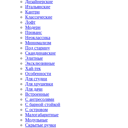
Дизайнерские
Итальянские
Кантри
Классические
Лофт
Модерн
Прованс
Неоклассика
Минимализм
Под старину
Скандинавские
Элитные
Эксклюзивные
Хай-тек
Особенности
Для студии
Для хрущевки
Для дачи
Встроенные
С антресолями
С барной стойкой
С островом
Малогабаритные
Модульные
Скрытые ручки