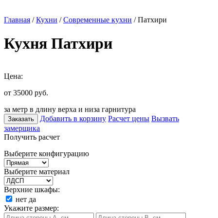
Главная
/
Кухни
/
Современные кухни
/ Патхири
Кухня Патхири
Цена:
от 35000
руб.
за метр в длину верха и низа гарнитура
Добавить в корзину
Расчет цены
Вызвать
Заказать
замерщика
Получить расчет
Выберите конфигурацию
Выберите материал
Верхние шкафы:
нет
да
Укажите размер: