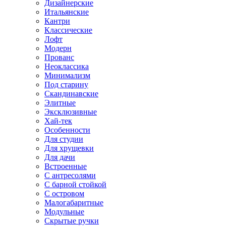
Дизайнерские
Итальянские
Кантри
Классические
Лофт
Модерн
Прованс
Неоклассика
Минимализм
Под старину
Скандинавские
Элитные
Эксклюзивные
Хай-тек
Особенности
Для студии
Для хрущевки
Для дачи
Встроенные
С антресолями
С барной стойкой
С островом
Малогабаритные
Модульные
Скрытые ручки