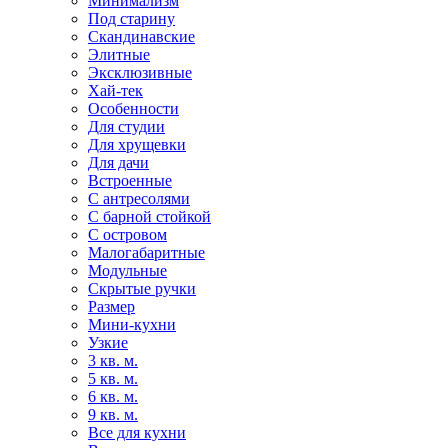
Минимализм
Под старину
Скандинавские
Элитные
Эксклюзивные
Хай-тек
Особенности
Для студии
Для хрущевки
Для дачи
Встроенные
С антресолями
С барной стойкой
С островом
Малогабаритные
Модульные
Скрытые ручки
Размер
Мини-кухни
Узкие
3 кв. м.
5 кв. м.
6 кв. м.
9 кв. м.
Все для кухни