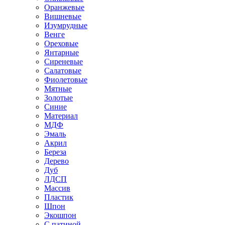
Оранжевые
Вишневые
Изумрудные
Венге
Ореховые
Янтарные
Сиреневые
Салатовые
Фиолетовые
Мятные
Золотые
Синие
Материал
МДФ
Эмаль
Акрил
Береза
Дерево
Дуб
ЛДСП
Массив
Пластик
Шпон
Экошпон
С патиной