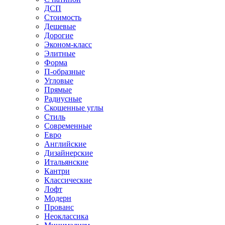
ДСП
Стоимость
Дешевые
Дорогие
Эконом-класс
Элитные
Форма
П-образные
Угловые
Прямые
Радиусные
Скошенные углы
Стиль
Современные
Евро
Английские
Дизайнерские
Итальянские
Кантри
Классические
Лофт
Модерн
Прованс
Неоклассика