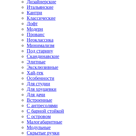
Дизайнерские
Итальянские
Кантри
Классические
Лофт
Модерн
Прованс
Неоклассика
Минимализм
Под старину
Скандинавские
Элитные
Эксклюзивные
Хай-тек
Особенности
Для студии
Для хрущевки
Для дачи
Встроенные
С антресолями
С барной стойкой
С островом
Малогабаритные
Модульные
Скрытые ручки