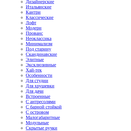
Дизайнерские
Итальянские
Кантри
Классические
Лофт
Модерн
Прованс
Неоклассика
Минимализм
Под старину
Скандинавские
Элитные
Эксклюзивные
Хай-тек
Особенности
Для студии
Для хрущевки
Для дачи
Встроенные
С антресолями
С барной стойкой
С островом
Малогабаритные
Модульные
Скрытые ручки