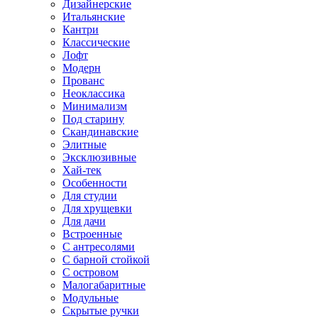
Дизайнерские
Итальянские
Кантри
Классические
Лофт
Модерн
Прованс
Неоклассика
Минимализм
Под старину
Скандинавские
Элитные
Эксклюзивные
Хай-тек
Особенности
Для студии
Для хрущевки
Для дачи
Встроенные
С антресолями
С барной стойкой
С островом
Малогабаритные
Модульные
Скрытые ручки