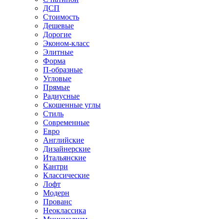
ДСП
Стоимость
Дешевые
Дорогие
Эконом-класс
Элитные
Форма
П-образные
Угловые
Прямые
Радиусные
Скошенные углы
Стиль
Современные
Евро
Английские
Дизайнерские
Итальянские
Кантри
Классические
Лофт
Модерн
Прованс
Неоклассика