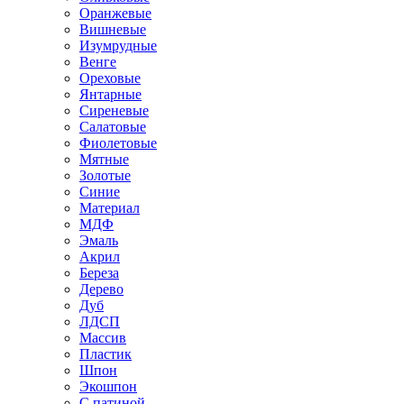
Оранжевые
Вишневые
Изумрудные
Венге
Ореховые
Янтарные
Сиреневые
Салатовые
Фиолетовые
Мятные
Золотые
Синие
Материал
МДФ
Эмаль
Акрил
Береза
Дерево
Дуб
ЛДСП
Массив
Пластик
Шпон
Экошпон
С патиной