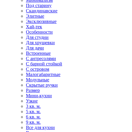
Минимализм
Под старину
Скандинавские
Элитные
Эксклюзивные
Хай-тек
Особенности
Для студии
Для хрущевки
Для дачи
Встроенные
С антресолями
С барной стойкой
С островом
Малогабаритные
Модульные
Скрытые ручки
Размер
Мини-кухни
Узкие
3 кв. м.
5 кв. м.
6 кв. м.
9 кв. м.
Все для кухни