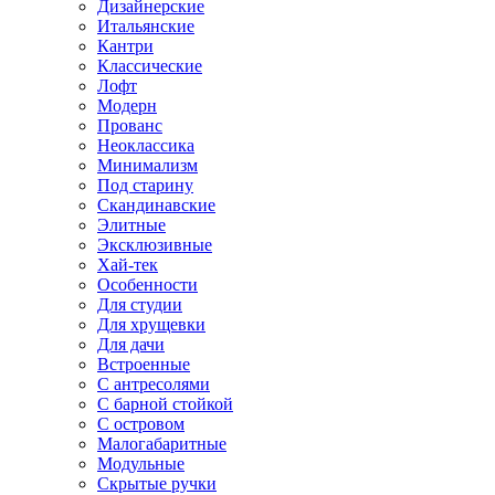
Дизайнерские
Итальянские
Кантри
Классические
Лофт
Модерн
Прованс
Неоклассика
Минимализм
Под старину
Скандинавские
Элитные
Эксклюзивные
Хай-тек
Особенности
Для студии
Для хрущевки
Для дачи
Встроенные
С антресолями
С барной стойкой
С островом
Малогабаритные
Модульные
Скрытые ручки