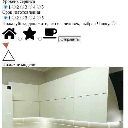
Уровень сервиса
1
2
3
4
5
Срок изготовления
1
2
3
4
5
Пожалуйста, докажите, что вы человек, выбрав
Чашку
.
Похожие модели