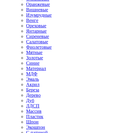
Оранжевые
Вишневые
Изумрудные
Венге
Ореховые
Янтарные
Сиреневые
Салатовые
Фиолетовые
Мятные
Золотые
Синие
Материал
МДФ
Эмаль
Акрил
Береза
Дерево
Дуб
ЛДСП
Массив
Пластик
Шпон
Экошпон
С патиной