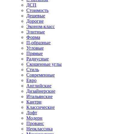
ДСП
Стоимость
Дешевые
Дорогие
Эконом-класс
Элитные
Форма
П-образные
Угловые
Прямые
Радиусные
Скошенные углы
Стиль
Современные
Евро
Английские
Дизайнерские
Итальянские
Кантри
Классические
Лофт
Модерн
Прованс
Неоклассика