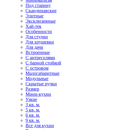
Минимализм
Под старину
Скандинавские
Элитные
Эксклюзивные
Хай-тек
Особенности
Для студии
Для хрущевки
Для дачи
Встроенные
С антресолями
С барной стойкой
С островом
Малогабаритные
Модульные
Скрытые ручки
Размер
Мини-кухни
Узкие
3 кв. м.
5 кв. м.
6 кв. м.
9 кв. м.
Все для кухни