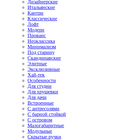
Дизайнерские
Итальянские
Кантри
Классические
Лофт
Модерн
Прованс
Неоклассика
Минимализм
Под старину
Скандинавские
Элитные
Эксклюзивные
Хай-тек
Особенности
Для студии
Для хрущевки
Для дачи
Встроенные
С антресолями
С барной стойкой
С островом
Малогабаритные
Модульные
Скрытые ручки