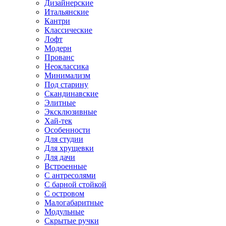
Дизайнерские
Итальянские
Кантри
Классические
Лофт
Модерн
Прованс
Неоклассика
Минимализм
Под старину
Скандинавские
Элитные
Эксклюзивные
Хай-тек
Особенности
Для студии
Для хрущевки
Для дачи
Встроенные
С антресолями
С барной стойкой
С островом
Малогабаритные
Модульные
Скрытые ручки