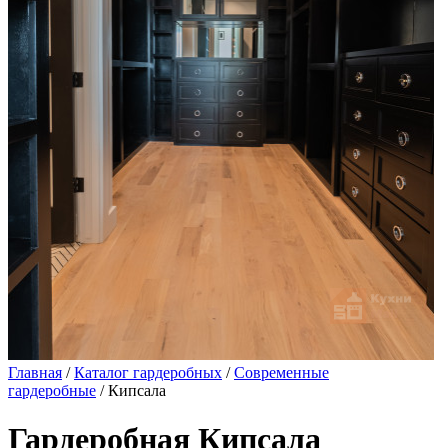
Главная
/
Каталог гардеробных
/
Современные
гардеробные
/ Кипсала
Гардеробная Кипсала