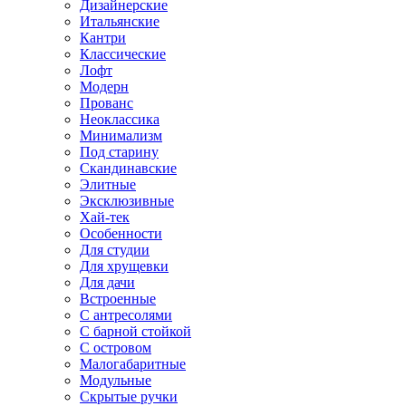
Дизайнерские
Итальянские
Кантри
Классические
Лофт
Модерн
Прованс
Неоклассика
Минимализм
Под старину
Скандинавские
Элитные
Эксклюзивные
Хай-тек
Особенности
Для студии
Для хрущевки
Для дачи
Встроенные
С антресолями
С барной стойкой
С островом
Малогабаритные
Модульные
Скрытые ручки