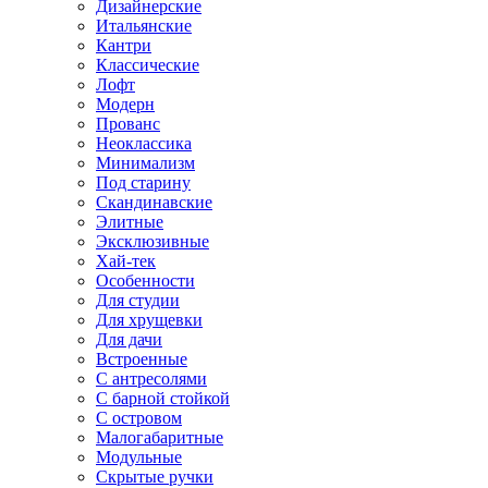
Дизайнерские
Итальянские
Кантри
Классические
Лофт
Модерн
Прованс
Неоклассика
Минимализм
Под старину
Скандинавские
Элитные
Эксклюзивные
Хай-тек
Особенности
Для студии
Для хрущевки
Для дачи
Встроенные
С антресолями
С барной стойкой
С островом
Малогабаритные
Модульные
Скрытые ручки