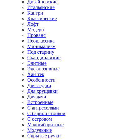
Дизайнерские
Итальянские
Кантри
Классические
Лофт
Модерн
Прованс
Неоклассика
Минимализм
Под старину
Скандинавские
Элитные
Эксклюзивные
Хай-тек
Особенности
Для студии
Для хрущевки
Для дачи
Встроенные
С антресолями
С барной стойкой
С островом
Малогабаритные
Модульные
Скрытые ручки