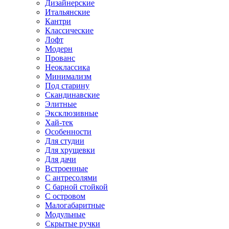
Дизайнерские
Итальянские
Кантри
Классические
Лофт
Модерн
Прованс
Неоклассика
Минимализм
Под старину
Скандинавские
Элитные
Эксклюзивные
Хай-тек
Особенности
Для студии
Для хрущевки
Для дачи
Встроенные
С антресолями
С барной стойкой
С островом
Малогабаритные
Модульные
Скрытые ручки