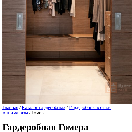
Главная
/
Каталог гардеробных
/
Гардеробные в стиле
минимализм
/ Гомера
Гардеробная Гомера