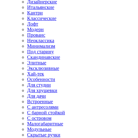
Дизайнерские
Итальянские
Кантри
Классические
Лофт
Модерн
Прованс
Неоклассика
Минимализм
Под старину
Скандинавские
Элитные
Эксклюзивные
Хай-тек
Особенности
Для студии
Для хрущевки
Для дачи
Встроенные
С антресолями
С барной стойкой
С островом
Малогабаритные
Модульные
Скрытые ручки