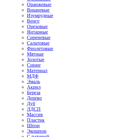
Оранжевые
Вишневые
Изумрудные
Венге
Ореховые
Янтарные
Сиреневые
Салатовые
Фиолетовые
Мятные
Золотые
Синие
Материал
МДФ
Эмаль
Акрил
Береза
Дерево
Дуб
ЛДСП
Массив
Пластик
Шпон
Экошпон
С патиной