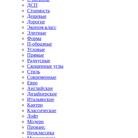
ДСП
Стоимость
Дешевые
Дорогие
Эконом-класс
Элитные
Форма
П-образные
Угловые
Прямые
Радиусные
Скошенные углы
Стиль
Современные
Евро
Английские
Дизайнерские
Итальянские
Кантри
Классические
Лофт
Модерн
Прованс
Неоклассика