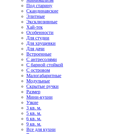
Минимализм
Под старину
Скандинавские
Элитные
Эксклюзивные
Хай-тек
Особенности
Для студии
Для хрущевки
Для дачи
Встроенные
С антресолями
С барной стойкой
С островом
Малогабаритные
Модульные
Скрытые ручки
Размер
Мини-кухни
Узкие
3 кв. м.
5 кв. м.
6 кв. м.
9 кв. м.
Все для кухни