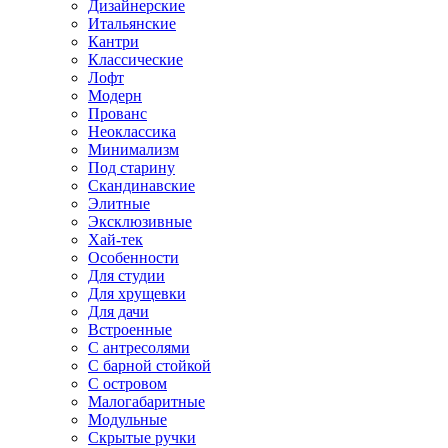
Дизайнерские
Итальянские
Кантри
Классические
Лофт
Модерн
Прованс
Неоклассика
Минимализм
Под старину
Скандинавские
Элитные
Эксклюзивные
Хай-тек
Особенности
Для студии
Для хрущевки
Для дачи
Встроенные
С антресолями
С барной стойкой
С островом
Малогабаритные
Модульные
Скрытые ручки