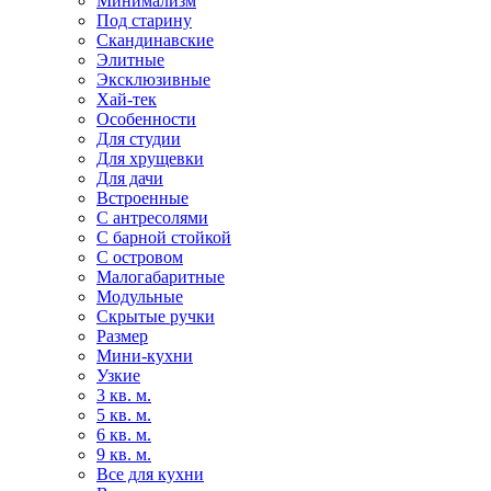
Минимализм
Под старину
Скандинавские
Элитные
Эксклюзивные
Хай-тек
Особенности
Для студии
Для хрущевки
Для дачи
Встроенные
С антресолями
С барной стойкой
С островом
Малогабаритные
Модульные
Скрытые ручки
Размер
Мини-кухни
Узкие
3 кв. м.
5 кв. м.
6 кв. м.
9 кв. м.
Все для кухни