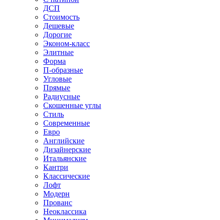
ДСП
Стоимость
Дешевые
Дорогие
Эконом-класс
Элитные
Форма
П-образные
Угловые
Прямые
Радиусные
Скошенные углы
Стиль
Современные
Евро
Английские
Дизайнерские
Итальянские
Кантри
Классические
Лофт
Модерн
Прованс
Неоклассика