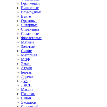
Оранжевые
Вишневые
Изумрудные
Венге
Ореховые
Янтарные
Сиреневые
Салатовые
Фиолетовые
Мятные
Золотые
Синие
Материал
МДФ
Эмаль
Акрил
Береза
Дерево
Дуб
ЛДСП
Массив
Пластик
Шпон
Экошпон
С патиной