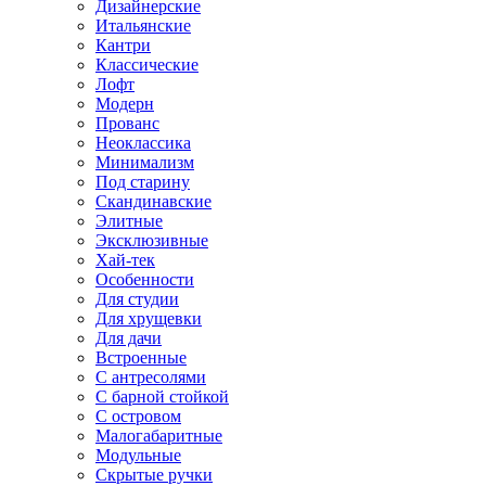
Дизайнерские
Итальянские
Кантри
Классические
Лофт
Модерн
Прованс
Неоклассика
Минимализм
Под старину
Скандинавские
Элитные
Эксклюзивные
Хай-тек
Особенности
Для студии
Для хрущевки
Для дачи
Встроенные
С антресолями
С барной стойкой
С островом
Малогабаритные
Модульные
Скрытые ручки