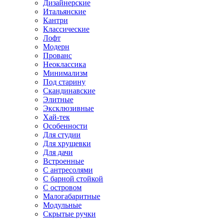
Дизайнерские
Итальянские
Кантри
Классические
Лофт
Модерн
Прованс
Неоклассика
Минимализм
Под старину
Скандинавские
Элитные
Эксклюзивные
Хай-тек
Особенности
Для студии
Для хрущевки
Для дачи
Встроенные
С антресолями
С барной стойкой
С островом
Малогабаритные
Модульные
Скрытые ручки