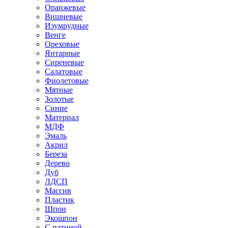
Оранжевые
Вишневые
Изумрудные
Венге
Ореховые
Янтарные
Сиреневые
Салатовые
Фиолетовые
Мятные
Золотые
Синие
Материал
МДФ
Эмаль
Акрил
Береза
Дерево
Дуб
ЛДСП
Массив
Пластик
Шпон
Экошпон
С патиной