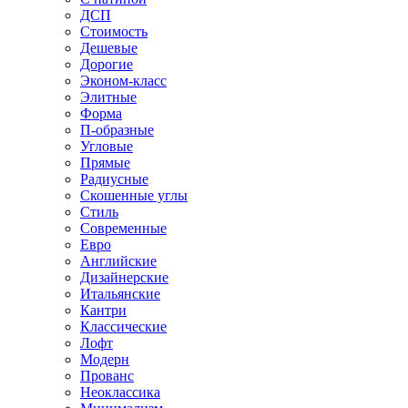
ДСП
Стоимость
Дешевые
Дорогие
Эконом-класс
Элитные
Форма
П-образные
Угловые
Прямые
Радиусные
Скошенные углы
Стиль
Современные
Евро
Английские
Дизайнерские
Итальянские
Кантри
Классические
Лофт
Модерн
Прованс
Неоклассика