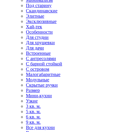
Минимализм
Под старину
Скандинавские
Элитные
Эксклюзивные
Хай-тек
Особенности
Для студии
Для хрущевки
Для дачи
Встроенные
С антресолями
С барной стойкой
С островом
Малогабаритные
Модульные
Скрытые ручки
Размер
Мини-кухни
Узкие
3 кв. м.
5 кв. м.
6 кв. м.
9 кв. м.
Все для кухни