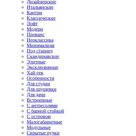
Дизайнерские
Итальянские
Кантри
Классические
Лофт
Модерн
Прованс
Неоклассика
Минимализм
Под старину
Скандинавские
Элитные
Эксклюзивные
Хай-тек
Особенности
Для студии
Для хрущевки
Для дачи
Встроенные
С антресолями
С барной стойкой
С островом
Малогабаритные
Модульные
Скрытые ручки