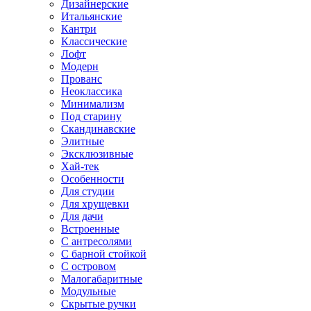
Дизайнерские
Итальянские
Кантри
Классические
Лофт
Модерн
Прованс
Неоклассика
Минимализм
Под старину
Скандинавские
Элитные
Эксклюзивные
Хай-тек
Особенности
Для студии
Для хрущевки
Для дачи
Встроенные
С антресолями
С барной стойкой
С островом
Малогабаритные
Модульные
Скрытые ручки