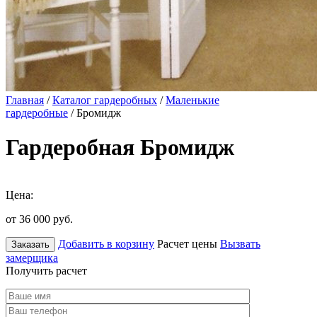
Главная
/
Каталог гардеробных
/
Маленькие
гардеробные
/ Бромидж
Гардеробная Бромидж
Цена:
от 36 000
руб.
Добавить в корзину
Расчет цены
Вызвать
Заказать
замерщика
Получить расчет