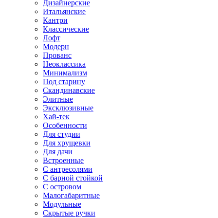
Дизайнерские
Итальянские
Кантри
Классические
Лофт
Модерн
Прованс
Неоклассика
Минимализм
Под старину
Скандинавские
Элитные
Эксклюзивные
Хай-тек
Особенности
Для студии
Для хрущевки
Для дачи
Встроенные
С антресолями
С барной стойкой
С островом
Малогабаритные
Модульные
Скрытые ручки